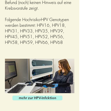
Befund (noch) keinen Hinweis auf eine
Krebsvorstufe zeigt.
Folgende Hochrisiko-HPV Genotypen
werden bestimmt: HPV16, HPV18,
HPV31, HPV33, HPV35, HPV39,
HPV45, HPV51, HPV52, HPV56,
HPV58, HPV59, HPV66, HPV68
mehr zur HPV-Infektion