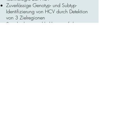
Zuverlässige Genotyp- und Subtyp-
Identifizierung von HCV durch Detektion
von 3 Zielregionen
Standardisiert und kalibriert auf den ersten
WHO Internationalen Standard
CMV-Test
Klinisch validierter HPV-Test mit
gleichzeitiger Typisierung HPV 16/18
Breite Variantenerkennung mit Dual-Target-
Detektion bei CT & HSV 1/2
Hochspezifische Target-Region und Dual-
Probe-Detektion bei NG
Flexibilität
Geringe Personalbindung
UDF-Software für frei programmierbare
PCR-Anwendungen
Mixed Batching möglich