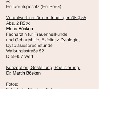
Ä)
Heilberufsgesetz (HeilBerG)
Verantwortlich für den Inhalt gemäß § 55
Abs. 2 RStV:
Elena Bösken
Fachärztin für Frauenheilkunde
und Geburtshilfe, Exfoliativ-Zytologie,
Dysplasiesprechstunde
Walburgisstraße 52
D-59457 Werl
Konzeption, Gestaltung, Realisierung:
Dr. Martin Bösken
Fotos:
Fotostudio Stephan Peters
Praxis für Frauenheilkunde und
Zytologisches Labor Elena Bösken